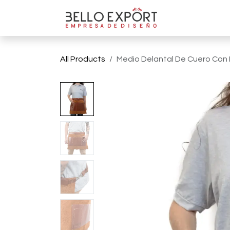
Ir al contenido
Tienda On
All Products
Medio Delantal De Cuero Con