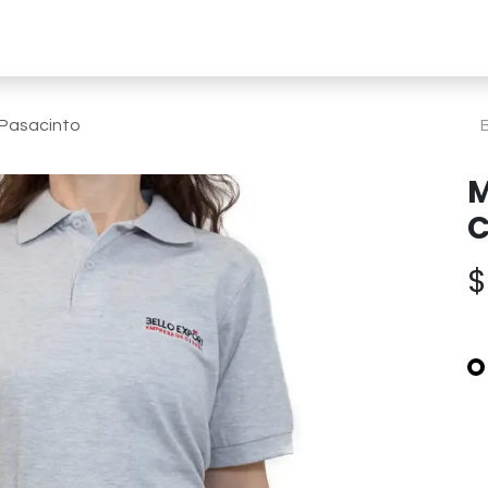
line
Soluciones a medida
Nosotros
Sust
 Pasacinto
M
C