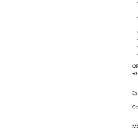
OP
•G
Es
Co
Má