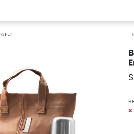
line
Soluciones a medida
Nosotros
Sust
o Full
B
E
Re