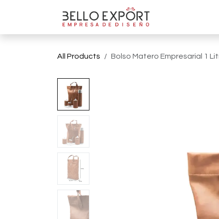
Ir al contenido
Tienda On
All Products
Bolso Matero Empresarial 1 Litr