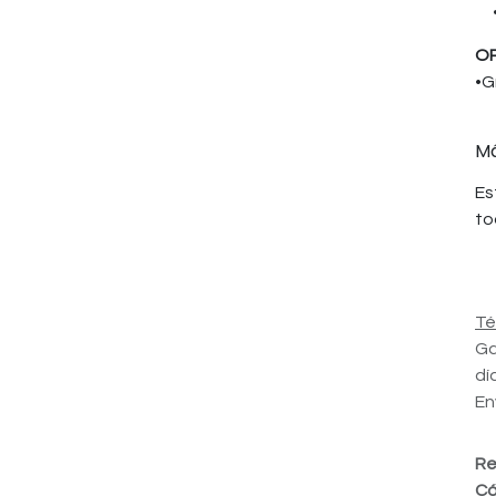
OP
•G
Má
Es
to
Té
Ga
dí
En
Re
Có