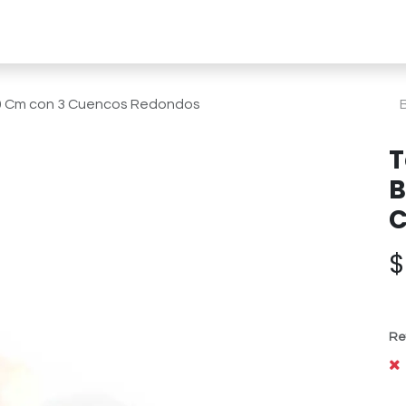
line
Soluciones a medida
Nosotros
Sust
0 Cm con 3 Cuencos Redondos
T
B
C
Re