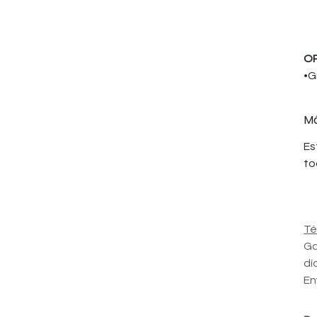
OP
•G
Má
Es
to
Té
Ga
dí
En