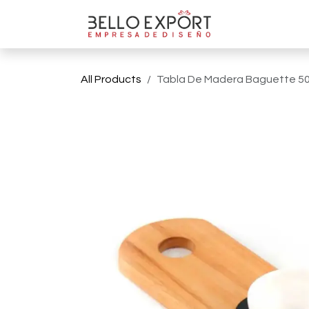
Ir al contenido
Tienda On
All Products
Tabla De Madera Baguette 5