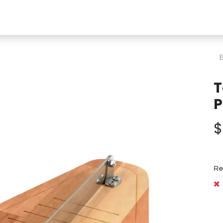
line
Soluciones a medida
Nosotros
Sust
T
P
Re