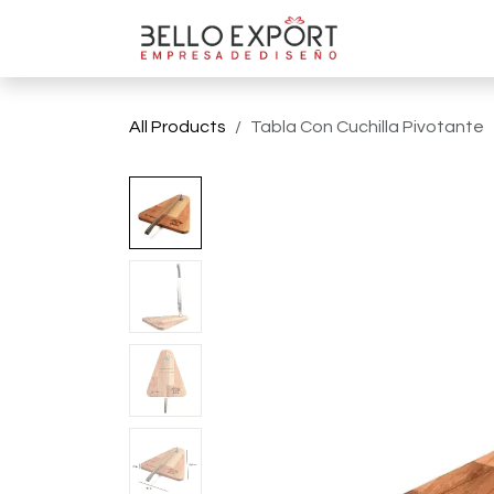
Ir al contenido
Tienda On
All Products
Tabla Con Cuchilla Pivotante