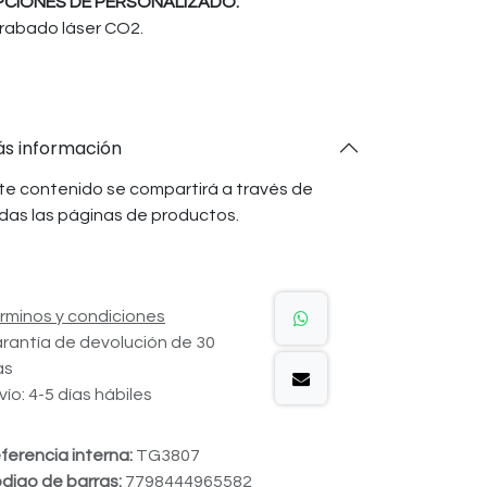
CIONES DE PERSONALIZADO:
rabado láser CO2.
s información
te contenido se compartirá a través de
das las páginas de productos.
rminos y condiciones
rantía de devolución de 30
as
vío: 4-5 días hábiles
ferencia interna:
TG3807
digo de barras:
7798444965582