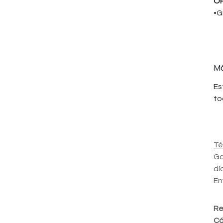
OP
•G
Má
Es
to
Té
Ga
dí
En
Re
Có