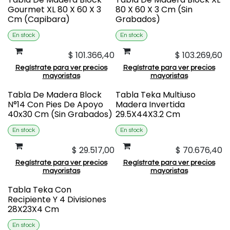
Gourmet XL 80 X 60 X 3
80 X 60 X 3 Cm (Sin
Cm (Capibara)
Grabados)
En stock
En stock
$
101.366,40
$
103.269,60
Regístrate para ver precios
Regístrate para ver precios
mayoristas
mayoristas
Tabla De Madera Block
Tabla Teka Multiuso
N°14 Con Pies De Apoyo
Madera Invertida
40x30 Cm (Sin Grabados)
29.5X44X3.2 Cm
En stock
En stock
$
29.517,00
$
70.676,40
Regístrate para ver precios
Regístrate para ver precios
mayoristas
mayoristas
Tabla Teka Con
Recipiente Y 4 Divisiones
28X23X4 Cm
En stock