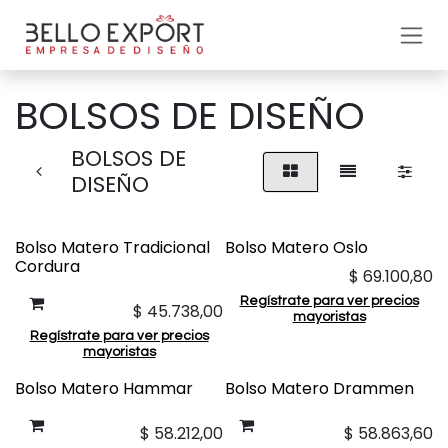
Ir al contenido
BOLSOS DE DISEÑO
BOLSOS DE
DISEÑO
Bolso Matero Tradicional
Bolso Matero Oslo
Cordura
$
69.100,80
Regístrate para ver precios
$
45.738,00
mayoristas
Regístrate para ver precios
mayoristas
Bolso Matero Hammar
Bolso Matero Drammen
$
58.212,00
$
58.863,60